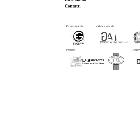
Contatti
Promossa da
Patrocinata da
Partner
Commu